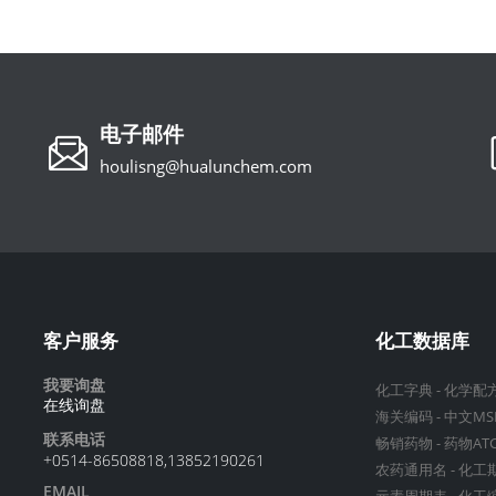
电子邮件
houlisng@hualunchem.com
客户服务
化工数据库
我要询盘
化工字典
-
化学配
在线询盘
海关编码
-
中文MS
联系电话
畅销药物
-
药物AT
+0514-86508818,13852190261
农药通用名
-
化工
EMAIL